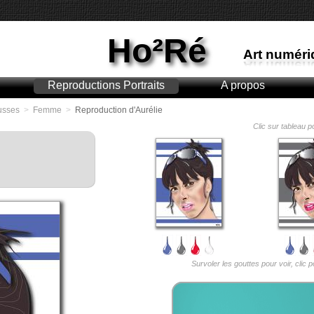
Ho²Ré
Art numériq
Reproductions Portraits
A propos
usses
>
Femme
>
Reproduction d'Aurélie
Clic sur tableau p
Survoler les gouttes pour voir, clic 