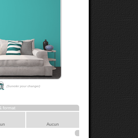
(Survoler pour changer)
& format
un
Aucun