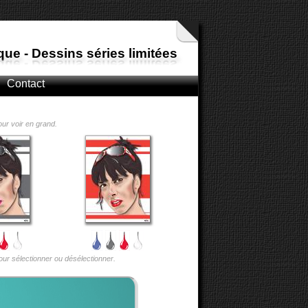
ue - Dessins séries limitées
Contact
our voir en grand.
pour sélectionner ou désélectionner.